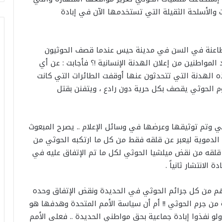
الأسلحة الثقيلة التي تستخدمها الآن في إبادة
طاعنة في السن في مدينة حيس عندما قصف الحوثيون
مواطنين من إعلان الهدنة الإنسانية !؟ فأجابت : عن أي
ه الهدنة التي تتحدثون عنها أوقفت الطائرات التي كانت
وم الحوثي يقصف بكل حرية دون رادع ، ويتفنن بقتل
ثي وتم توثيقها وعرضها في وسائل الإعلام .. يصرح المبعوث
ي الدموية ليعبر عن قلقه فقط من كل ما ارتكبه الحوثي من
ن قلقه من نقض ميلشيا الحوثي لكل ما تم الإتفاق عليه في
الانتشار ثانياً .
هم من كل جرائم الحوثي في الحديدة ونقض الإتفاق وحده
 من جرم الحوثي !! أم أن سياسة الأمم المتحدة وهدفها هو
لو نفذوا إبادة جماعية بحق مواطني الحديدة .. فعلى الأمم