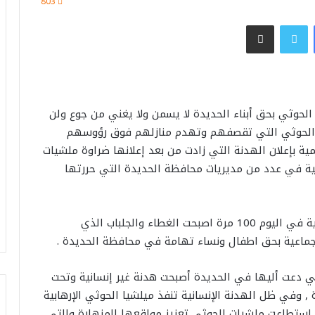
803
فيسبوك
تويتر
مشاركة عبر البريد
الحوثي بحق أبناء الحديدة لا يسمن ولا يغني من جوع ولن
 الحوثي التي تقصفهم وتهدم منازلهم فوق رؤوسهم
مية بإعلان الهدنة التي زادت من بعد إعلانها ضراوة ملشيات
ية في عدد من مديريات محافظة الحديدة التي حررتها
ان الهدنة الأممية التي تخترقها الميليشيات الحوثية في اليوم 100 مرة اصبحت الغطاء والجلباب الذي
الجماعية بحق اطفال ونساء تهامة في محافظة الحديدة .
لتي دعت أليها في الحديدة أصبحت هدنة غير إنسانية وتحت
 وفي ظل الهدنة الإنسانية تنفذ ميلشيا الحوثي الإرهابية
إستطاعت ملشيات الحوثي تعزيز مواقعها المنهارة والتي