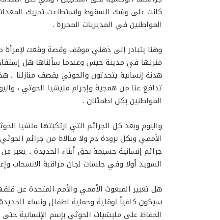
كانت على وشك السقوط واستطاعت تحريك المعدات و
المواطنين في المديريات المحررة .
وهنا يتبادر إلى ذهني موقف وقصة وقعت لإمرأة 
منزلها في مدينة حيس وعندما سألناها هل إستفاد ال
هدنة إنسانية يتحدثون والحوثي يقصف منازلنا .. هذ
تدافع عنا من همجية وإجرام مليشيا الحوثي ، والي
المواطنين بكل اطمئنان .
واليوم وبعد كل الجرائم التي ارتكبتها ملشيا الحو
الأممي وبكل برودة دم ولا مبالاة من جرائم الحوث
جرائم إنسانية جسيمة بحق أبناء الحديدة .. يعبر ع
السويد أولا وفي جلسات لجان مراقبة الانسحاب وإعادة 
هل تعبير المبعوث الأممي والأمم المتحدة عن قلق
سيكون كافياً لوقاية وحماية اطفال ونساء الحديدة
الحفاظ على مليشيات الحوثي بإسم الإنسانية حتى و