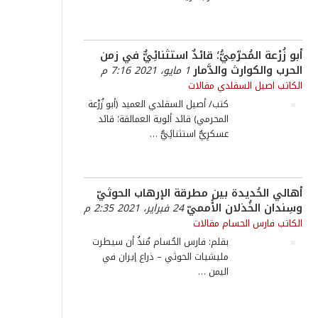
أبو زُرْعة المُحرّمِيُّ؛ قائدٌ استثنائِيٌّ في زمن
الحرب والكوارث والدَّمار
1 مايو، 2021 7:16 م
الكاتب اصيل السقلدي
مقالات
كتب/ أصيل السقلدي العميد (أبو زُرْعة
المحرمي) قائد ألوية العمالقة؛ قائد
عسكرِيٌّ استثنائِيٌّ
…
أهالي الحُديدة بين مطرقة الإرهاب الحوثيّ
وسِندان الخُذلان الأُمميّ
24 فبراير، 2021 2:35 م
الكاتب فارس الحسام
مقالات
بقلم: فارس الحُسام مُنذُ أن سيطرت
مليشيات الحوثي – ذراع إيران في
اليمن
…