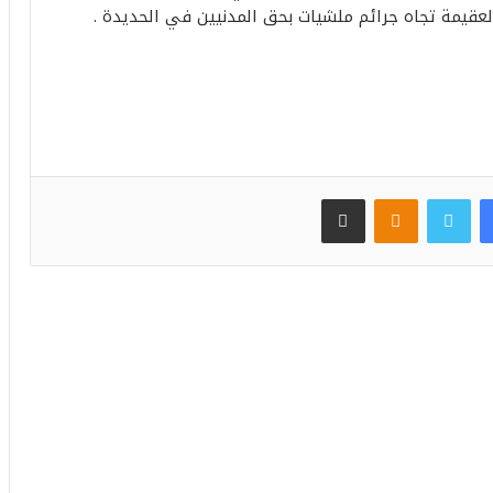
عقيمة تجاه جرائم ملشيات بحق المدنيين في الحديدة .
فيسبوك
تويتر
مشاركة عبر البريد
Odnoklassniki