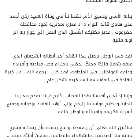
الأعلى للقوات المسلحة
ببالغ الأسى وعميق الألم تلقينا نبأ في وفاة العميد ركن أحمد
علي هادي قائد اللواء 315 مدرع، بمديرية ثمود محافظة
حضرموت ، مدير مكتبكم الأسبق الذي انتقل إلى جوار ربه اثر
نوبة قلبية..
لقد خسر الوطن برحيل هذا القائد أحد أبطاله الشجعان الذي
عرفه شعبنا قائدًا محنكًا يحظى باحترام وحب قيادته وأفراده
وعامة المواطنين في المنطقة، فقد كان – رحمه الله – من خيرة
القادة في المؤسسة العسكرية بشكل عام .
وإننا إذ نُعزي أنفسنا بهذا المصاب الأليم فإننا نتقدم بتعازينا
الحارة وعظيم مواساتنا إليكم وإلى أولاد الفقيد وإخوانه وجميع
أسرته الكريمة واقربائه والوطن كافة .
سائلين الله تعالى أن يتغمده بواسع رحمته وأن يسكنه فسيح
جناته مع الصديقين والشهداء والصالحين وحسن أولئك رفيقا ..