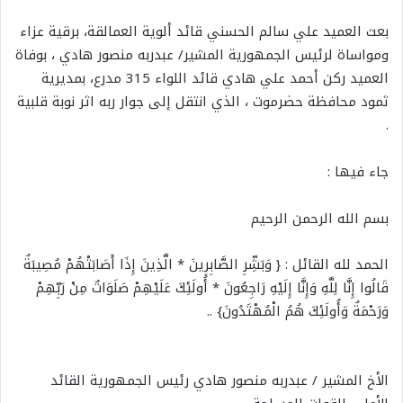
بعث العميد علي سالم الحسني قائد ألوية العمالقة، برقية عزاء
ومواساة لرئيس الجمهورية المشير/ عبدربه منصور هادي ، بوفاة
العميد ركن أحمد علي هادي قائد اللواء 315 مدرع، بمديرية
ثمود محافظة حضرموت ، الذي انتقل إلى جوار ربه اثر نوبة قلبية
.
جاء فيها :
بسم الله الرحمن الرحيم
الحمد لله القائل : { وَبَشِّرِ الصَّابِرِينَ * الَّذِينَ إِذَا أَصَابَتْهُمْ مُصِيبَةٌ
قَالُوا إِنَّا لِلَّهِ وَإِنَّا إِلَيْهِ رَاجِعُونَ * أُولَئِكَ عَلَيْهِمْ صَلَوَاتٌ مِنْ رَبِّهِمْ
وَرَحْمَةٌ وَأُولَئِكَ هُمُ الْمُهْتَدُونَ} ..
الأخ المشير / عبدربه منصور هادي رئيس الجمهورية القائد