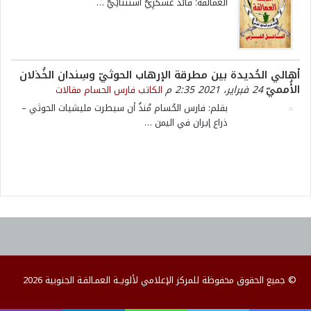
العمالقة؛ قائد عسكرِيٌّ استثنائِيٌّ
…
أهالي الحُديدة بين مطرقة الإرهاب الحوثيّ وسِندان الخُذلان
الأُمميّ
24 فبراير، 2021 2:35 م
الكاتب فارس الحسام
مقالات
بقلم: فارس الحُسام مُنذُ أن سيطرت مليشيات الحوثي –
ذراع إيران في اليمن
…
© جميع الحقوق محفوظة للمركز الإعلامي لألويــة العمـالقـة الجنوبية 2026