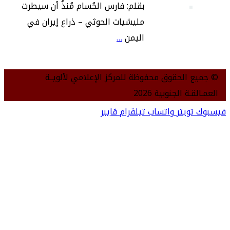
بقلم: فارس الحُسام مُنذُ أن سيطرت
مليشيات الحوثي – ذراع إيران في
اليمن
…
© جميع الحقوق محفوظة للمركز الإعلامي لألويــة
العمـالقـة الجنوبية 2026
فيسبوك
تويتر
واتساب
تيلقرام
ڤايبر