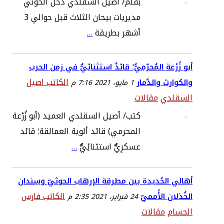
بقلم/ أصيل السقلدي دخل الحوثي
مديريات بيحان الثلاث قبل حوالي 3
أشهر بطريقة
…
أبو زُرْعة المُحرّمِيُّ؛ قائدٌ استثنائِيٌّ في زمن الحرب
الكاتب اصيل
والكوارث والدَّمار
1 مايو، 2021 7:16 م
السقلدي
مقالات
كتب/ أصيل السقلدي العميد (أبو زُرْعة
المحرمي) قائد ألوية العمالقة؛ قائد
عسكرِيٌّ استثنائِيٌّ
…
أهالي الحُديدة بين مطرقة الإرهاب الحوثيّ وسِندان
الكاتب فارس
الخُذلان الأُمميّ
24 فبراير، 2021 2:35 م
الحسام
مقالات