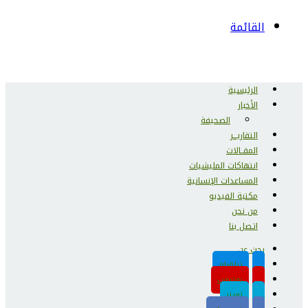
القائمة
الرئيسية
الأخبار
الصحيفة
التقاريـــر
المقــالات
انتهاكات المليشيات
المساعدات الإنسانية
مكتبة الفيديو
من نحن
اتـصل بنا
بحث عن
تيلقرام
يوتيوب
تويتر