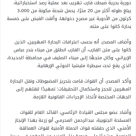
دورية بحرية ضبطت قارب تهريب بعد عملية رصد استخباراتية،
يبلغ طوله أكثر من 20 مترًا، يحمل شحنة مكونة من 3،000
كرتون من الأدوية غير مصرح دخولها، وألقت القبض على خمسة
بحارة كانوا على متنه.
وأضاف المصدر، أنه بحسب اعترافات البحارة المهربين، الذين
كانوا على متن القارب، أن القارب انطلق من ميناء بندر عباس
الإيراني، وكان متجهًا إلى ميناء الصليف في محافظة الحديدة،
الذي يقع تحت سيطرة مليشيا الحوثي الإرهابية.
وأكد المصدر، أن القوات قامت بتحريز المضبوطات ونقل البحارة
المهربين للحجز واستكمال التحقيقات؛ تمهيدًا لنقلهم إلى
الجهات المختصة لأتخاذ الإجراءات القانونية اللازمة.
وأشاد عضو مجلس القيادة الرئاسي، القائد العام للقوات
المسلحة الجنوبية، عبدالرحمن المحرمي أبو زرعة بهذا الإنجاز
الأمني، الذي حققته قوات الحملة الأمنية لقوات العمالقة