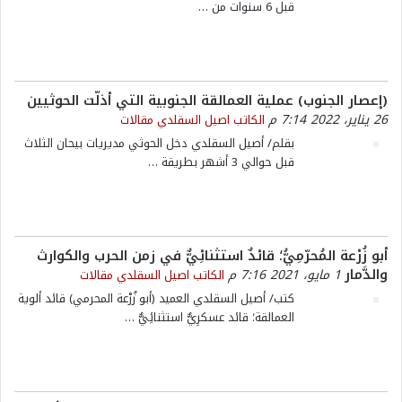
قبل 6 سنوات من
…
(إعصار الجنوب) عملية العمالقة الجنوبية التي أذلّت الحوثيين
26 يناير، 2022 7:14 م
الكاتب اصيل السقلدي
مقالات
بقلم/ أصيل السقلدي دخل الحوثي مديريات بيحان الثلاث
قبل حوالي 3 أشهر بطريقة
…
أبو زُرْعة المُحرّمِيُّ؛ قائدٌ استثنائِيٌّ في زمن الحرب والكوارث
والدَّمار
1 مايو، 2021 7:16 م
الكاتب اصيل السقلدي
مقالات
كتب/ أصيل السقلدي العميد (أبو زُرْعة المحرمي) قائد ألوية
العمالقة؛ قائد عسكرِيٌّ استثنائِيٌّ
…