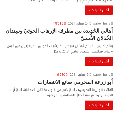
عسكرِيٌّ استثنائِيٌّ في زمن الفتنة والحرب والدَّمار؛ التي يعانيها…
أكمل القراءة »
saber hulis
24 فبراير، 2021
18٬510
أهالي الحُديدة بين مطرقة الإرهاب الحوثيّ وسِندان
الخُذلان الأُمميّ
بقلم: فارس الحُسام مُنذُ أن سيطرت مليشيات الحوثي – ذراع إيران في اليمن
– على محافظة الحُديدة وشبح الإرهاب بكل…
أكمل القراءة »
saber hulis
5 فبراير، 2021
6٬790
أبو زرعة المحرمي صانع الانتصارات
القائد: (أبو زرعة المحرمي) ، اسمٌ حُفِر في قلوب مقاتلي العمالقة، اسمٌ أرعب
الحوثيين، وصنع منه أبطالُ العمالقة وسام شرف…
أكمل القراءة »