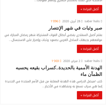
الأسلحة التي تفتك بالعنصر البشري وبأهم مقومات…
أكمل القراءة »
saber hulis
28 أبريل، 2020
1٬096
صبر وثبات في شهر الإنتصار
بقلم أصيل السقلدي يقضي أبطال القوات المشتركة شهر رمضان المبارك في
مواقعهم بجبهات الساحل الغربي بصمود وثبات وإصرار على الاستبسال…
أكمل القراءة »
saber hulis
2 فبراير، 2020
1٬303
الهدنة الأممية بالحديدة..كسراب بقيعه يحسبه
الظمآن ماء
كتب /فيصل الدرامي هذه الهدنة المعلنة من قبل الأمم المتحدة في الحديدة
إنما هي سراب نسمع به ونشاهده في الأخبار…
أكمل القراءة »