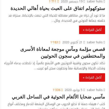
saber hulis
19 ديسمبر، 2020
1٬711
ستوكهولم اتفاق على العبث بحياة أهالي الحديدة
ما لا تود أن تراه من مظاهر معطلة للحياة التي تبعث بالإحباط، ستراه قد
خلفته جماعة الحوثي في الحديدة، وكل…
أكمل القراءة »
saber hulis
21 أكتوبر، 2020
1٬183
قصص مؤلمة ومآسٍ موجعة لمعاناة الأسرى
والمختطفين في سجون الحوثيين
تكاد تكون سجون واقبية الحوثيين هي الأبشع عالمياً، إذ تلطخت بدماء الأبرياء
وقتلت الحياة والإنسانية معاً وتجاوزت سجن أبو غريب…
أكمل القراءة »
saber hulis
5 يوليو، 2020
1٬336
مآسي ضحايا الألغام الحوثية في الساحل الغربي
كتب / هيفاء حمنة لا تخلو الحروب من الوسائل البشعة للدمار ومختلف أنواع