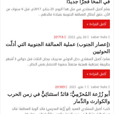
في المخا فجرًا جديدًا
بقلم أصيل السقلدي في مثل هذا اليوم: 23،يناير، 2017م، قبل 6 سنوات من
الآن، حقق أبطال العمالقة الجنوبية بقيادة قائدهم…
أكمل القراءة »
saber hulis
26 يناير، 2022
20٬718
(إعصار الجنوب) عملية العمالقة الجنوبية التي أذلّت
الحوثيين
بقلم/ أصيل السقلدي دخل الحوثي مديريات بيحان الثلاث قبل حوالي 3 أشهر
بطريقة عنجهية همجية محتفلاً بنشوة الانتصار بغض النظر…
أكمل القراءة »
saber hulis
1 مايو، 2021
20٬389
أبو زُرْعة المُحرّمِيُّ؛ قائدٌ استثنائِيٌّ في زمن الحرب
والكوارث والدَّمار
كتب/ أصيل السقلدي العميد (أبو زُرْعة المحرمي) قائد ألوية العمالقة؛ قائد